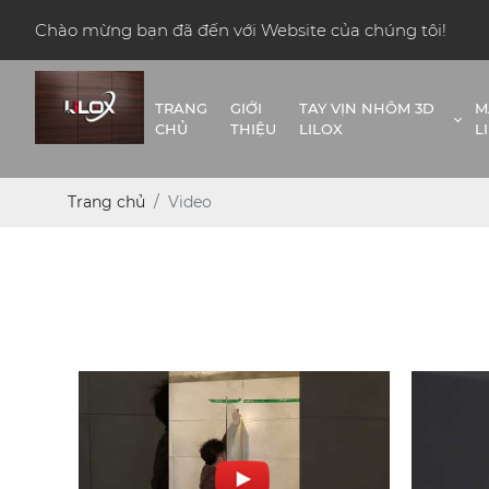
Chào mừng bạn đã đến với Website của chúng tôi!
TRANG
GIỚI
TAY VỊN NHÔM 3D
M
CHỦ
THIỆU
LILOX
L
Trang chủ
Video