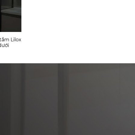
tắm Lilox
dưới