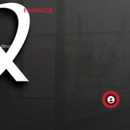
FANPAGE
hường
 Mỹ