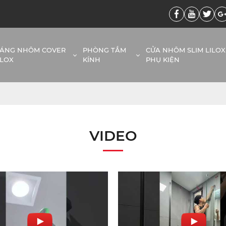
ÁNG NHÔM COVER
PHÒNG TẮM
CỬA NHÔM SLIM LILOX
ILOX
KÍNH
PHỤ KIỆN
VIDEO