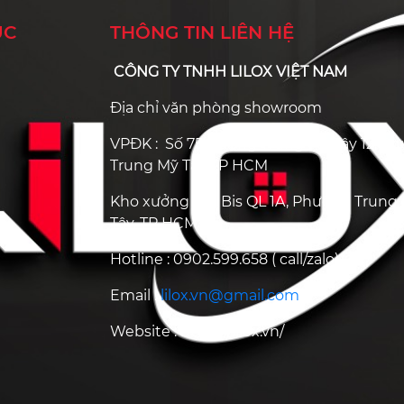
ỤC
THÔNG TIN LIÊN HỆ
CÔNG TY TNHH LILOX VIỆT NAM
Địa chỉ văn phòng showroom
VPĐK : Số 75 Đường Trung Mỹ Tây 12, P
Trung Mỹ Tây TP HCM
Kho xưởng : 05 Bis QL 1A, Phường Trung
Tây, TP HCM
Hotline :
0902.599.658
( call/zalo)
Email :
lilox.vn@gmail.com
Website :
https://lilox.vn/