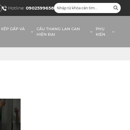
Hotline:
0902599658
 XẾP GẤP VÀ
CẦU THANG LAN CAN
PHỤ
HIỆN ĐẠI
KIỆN