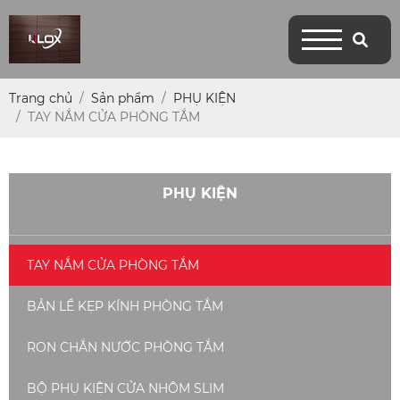
Trang chủ
Sản phẩm
PHỤ KIỆN
TAY NẮM CỬA PHÒNG TẮM
PHỤ KIỆN
TAY NẮM CỬA PHÒNG TẮM
BẢN LỀ KẸP KÍNH PHÒNG TẮM
RON CHẮN NƯỚC PHÒNG TẮM
BỘ PHỤ KIỆN CỬA NHÔM SLIM