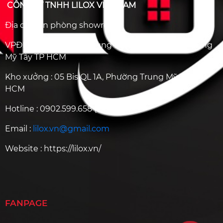
CÔNG TY TNHH LILOX VIỆT NAM
Địa chỉ văn phòng showroom
VPĐK : Số 75 Đường Trung Mỹ Tây 12, Phường Trung
Mỹ Tây TP HCM
Kho xưởng : 05 Bis QL 1A, Phường Trung Mỹ Tây, TP
HCM
Hotline :
0902.599.658
( call/zalo)
Email :
lilox.vn@gmail.com
Website :
https://lilox.vn/
FANPAGE