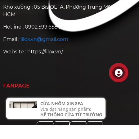
Kho xưởng : 05 Bis QL 1A, Phường Trung Mỹ Tây, TP
HCM
Hotline :
0902.599.658
( call/zalo)
Email :
lilox.vn@gmail.com
Website :
https://lilox.vn/
FANPAGE
CỬA NHÔM XINGFA
Vừa đặt hàng sản phẩm:
HỆ THỐNG CỬA TỪ TRƯỜNG
2 CÁNH + 2 FIX ĐỐI XỨNG