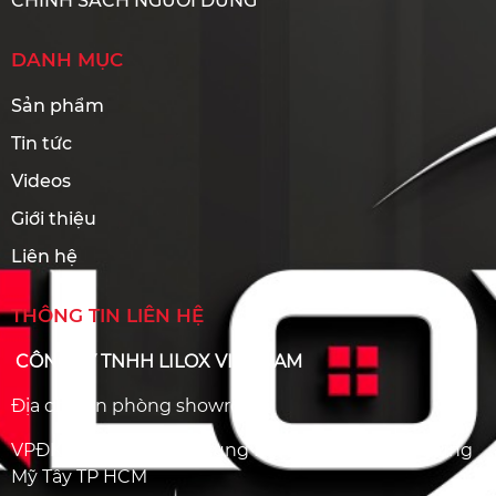
CHÍNH SÁCH NGƯỜI DÙNG
DANH MỤC
Sản phẩm
Tin tức
Videos
Giới thiệu
Liên hệ
THÔNG TIN LIÊN HỆ
CÔNG TY TNHH LILOX VIỆT NAM
Địa chỉ văn phòng showroom
VPĐK : Số 75 Đường Trung Mỹ Tây 12, Phường Trung
Mỹ Tây TP HCM